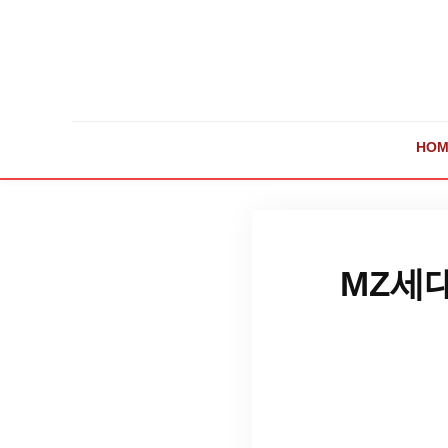
HOM
MZ세