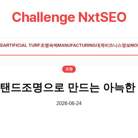
Challenge NxtSEO
E
ARTIFICIAL TURF
조명
숙박
MANUFACTURING
대게
비즈니스
정보
MO
조명
탠드조명으로 만드는 아늑한
2026-06-24