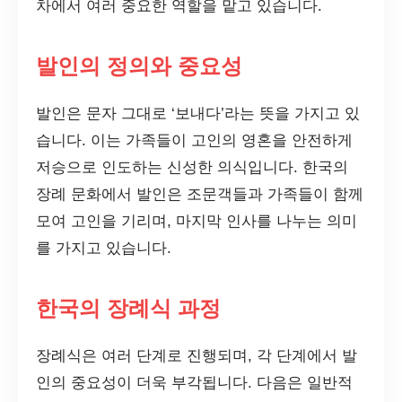
차에서 여러 중요한 역할을 맡고 있습니다.
발인의 정의와 중요성
발인은 문자 그대로 ‘보내다’라는 뜻을 가지고 있
습니다. 이는 가족들이 고인의 영혼을 안전하게
저승으로 인도하는 신성한 의식입니다. 한국의
장례 문화에서 발인은 조문객들과 가족들이 함께
모여 고인을 기리며, 마지막 인사를 나누는 의미
를 가지고 있습니다.
한국의 장례식 과정
장례식은 여러 단계로 진행되며, 각 단계에서 발
인의 중요성이 더욱 부각됩니다. 다음은 일반적