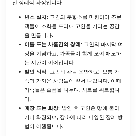
인 장례식 과정입니다:
빈소 설치:
고인의 분향소를 마련하여 조문
객들이 조화를 드리며 고인을 기리는 공간
을 만듭니다.
이틀 또는 사흘간의 장례:
고인의 마지막 여
정을 기념하고, 가족들이 함께 모여 애도하
는 시간이 이어집니다.
발인 의식:
고인의 관을 운반하고, 보통 가
족과 가까운 사람들이 앞서 나갑니다. 이때
가족들은 슬픔을 나누며, 서로를 위로합니
다.
매장 또는 화장:
발인 후 고인은 땅에 묻히
거나 화장되며, 장소에 따라 다양한 장례 방
법이 이행됩니다.