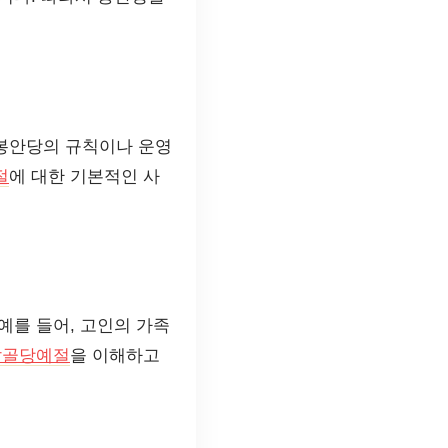
 봉안당의 규칙이나 운영
절
에 대한 기본적인 사
예를 들어, 고인의 가족
납골당예절
을 이해하고