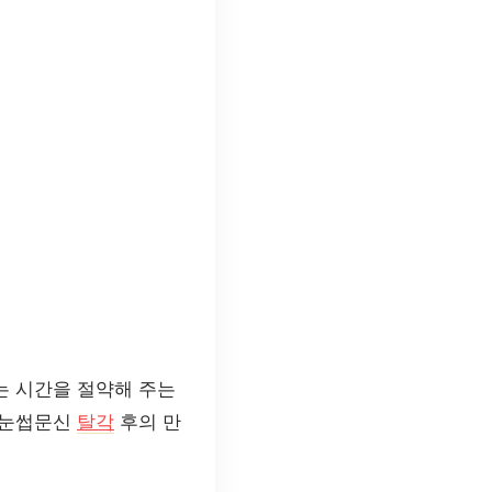
는 시간을 절약해 주는
 눈썹문신
탈각
후의 만