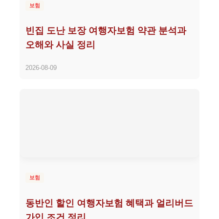
보험
빈집 도난 보장 여행자보험 약관 분석과
오해와 사실 정리
2026-08-09
보험
동반인 할인 여행자보험 혜택과 얼리버드
가입 조건 정리