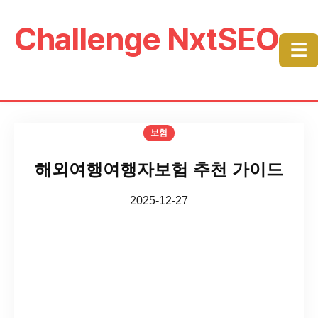
Challenge NxtSEO
☰
보험
해외여행여행자보험 추천 가이드
2025-12-27